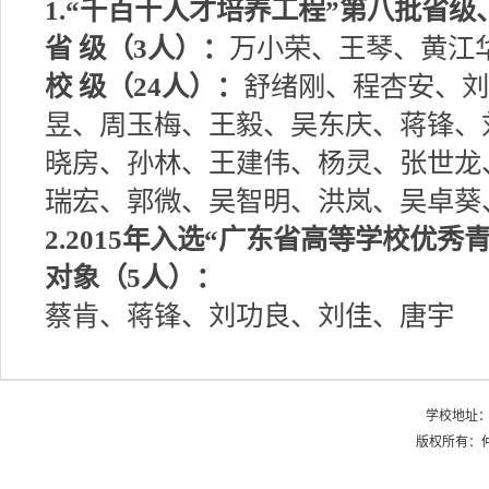
1.
“千百十人才培养工程”第八批省级
省 级（3人）
：
万小荣、王琴、黄江
校 级（24人）：
舒绪刚、程杏安、刘
昱、周玉梅、王毅、吴东庆、蒋锋、
晓房、孙林、王建伟、杨灵、张世龙
瑞宏、郭微、吴智明、洪岚、吴卓葵
2.2015
年入选“广东省高等学校优秀青
对象（5人）：
蔡肯、蒋锋、刘功良、刘佳、唐宇
学校地址：
版权所有：